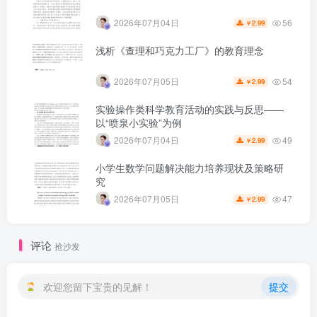
56
2026年07月04日
2.99
￥
浅析《查理和巧克力工厂》的教育理念
54
2026年07月05日
2.99
￥
实验操作类科学教育活动的实践与反思——
以“喷泉小实验”为例
49
2026年07月04日
2.99
￥
小学生数学问题解决能力培养现状及策略研
究
47
2026年07月05日
2.99
￥
第6页 / 共6页
已完成全部阅读，共
6
页
评论
抢沙发
欢迎您留下宝贵的见解！
提交
文档主要内容