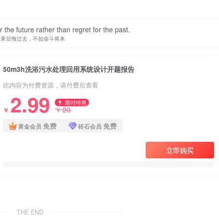
均基于真实文献与工程实践，可直接用于同类课题的立项论证、工艺
判断：是否适合自身项目的水量水质条件、是否满足当地回用标
r the future rather than regret for the past.
如果后悔过去，不如奋斗将来
50m3h洗浴污水处理回用系统设计开题报告
此内容为付费资源，请付费后查看
2.99
限时特惠
20
￥
￥
免费
免费
黄金会员
砖石会员
立即购买
THE END