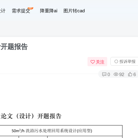
新
设计
需求提交
降重降ai
图片转cad
计开题报告
⚪ 投诉举报
关注
0
92
6