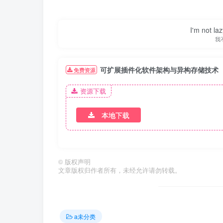
I'm not la
我
可扩展插件化软件架构与异构存储技术
免费资源
资源下载
本地下载
第2页 / 共9页
©
版权声明
文章版权归作者所有，未经允许请勿转载。
a未分类