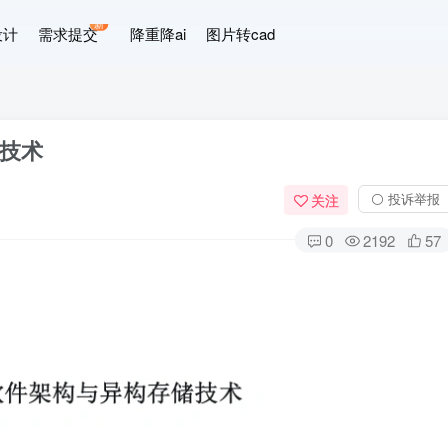
新
设计
需求提交
降重降ai
图片转cad
技术
⚪ 投诉举报
关注
0
2192
57