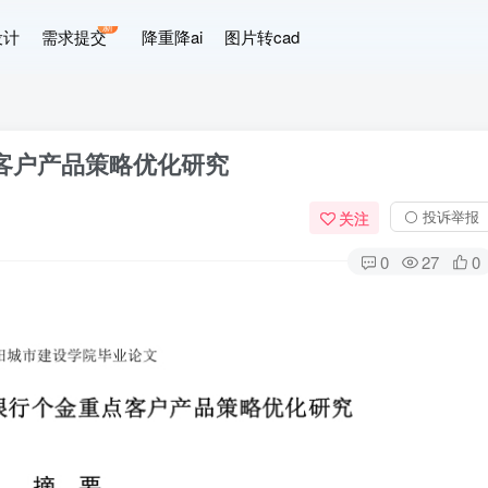
新
设计
需求提交
降重降ai
图片转cad
客户产品策略优化研究
⚪ 投诉举报
关注
0
27
0