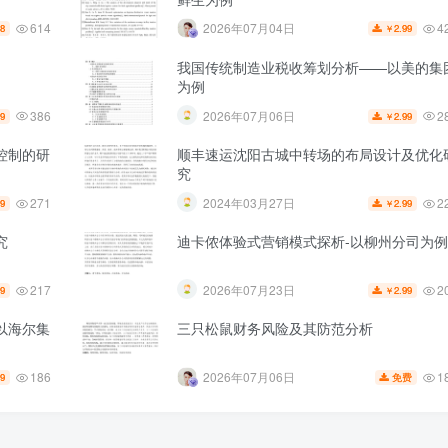
614
4
2026年07月04日
.8
2.99
￥
我国传统制造业税收筹划分析——以美的集
为例
386
2
2026年07月06日
99
2.99
￥
控制的研
顺丰速运沈阳古城中转场的布局设计及优化
究
271
2
2024年03月27日
99
2.99
￥
究
迪卡侬体验式营销模式探析-以柳州分司为例
217
2
2026年07月23日
99
2.99
￥
以海尔集
三只松鼠财务风险及其防范分析
186
1
2026年07月06日
99
免费