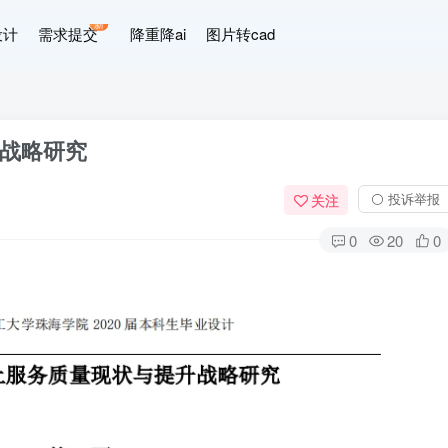
新
设计
需求提交
降重降ai
图片转cad
战略研究
⚪ 投诉举报
关注
0
20
0