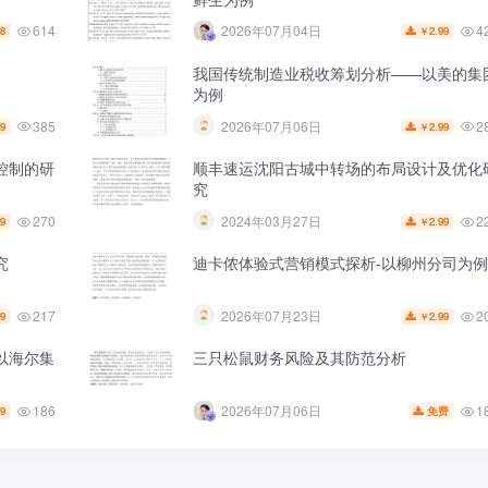
614
4
2026年07月04日
.8
2.99
￥
我国传统制造业税收筹划分析——以美的集
为例
385
2
2026年07月06日
99
2.99
￥
控制的研
顺丰速运沈阳古城中转场的布局设计及优化
究
270
2
2024年03月27日
99
2.99
￥
究
迪卡侬体验式营销模式探析-以柳州分司为例
217
2
2026年07月23日
99
2.99
￥
以海尔集
三只松鼠财务风险及其防范分析
186
1
2026年07月06日
99
免费