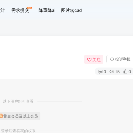
新
设计
需求提交
降重降ai
图片转cad
⚪ 投诉举报
关注
0
15
0
以下用户组可查看
黄金会员及以上会员
登录后查看我的权限