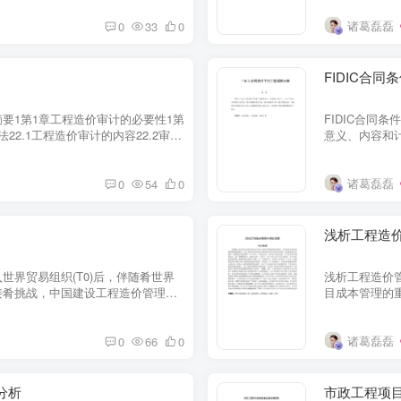
诸葛磊磊
0
33
0
FIDIC合
要1第1章工程造价审计的必要性1第
FIDIC合同
2.1工程造价审计的内容22.2审计
意义、内容和计
题53.1...
法、施工索赔的
诸葛磊磊
0
54
0
浅析工程造
世界贸易组织(T0)后，伴随肴世界
浅析工程造价
接肴挑战，中国建设工程造价管理如
目成本管理的
一个急待解...
本管理是指项目
诸葛磊磊
0
66
0
分析
市政工程项