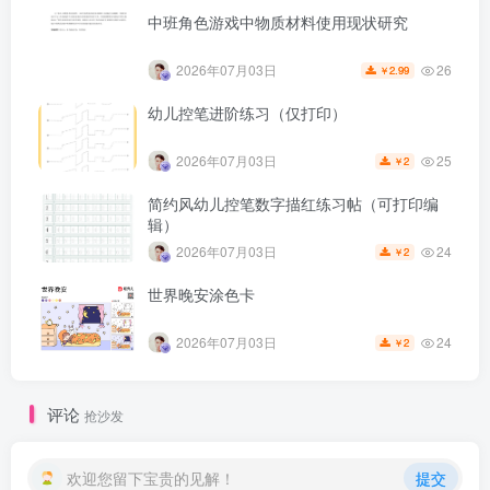
笔训练单元，通过描线、连线、画圈等趣味活动，帮助幼儿
中班角色游戏中物质材料使用现状研究
锻炼手部精细动作、提升手眼协调能力，同时培养专注力。
26
2026年07月03日
所有内容均为黑白线条图，适合直接打印使用，无需彩色墨
2.99
￥
水。
幼儿控笔进阶练习（仅打印）
可解决的实际问题：
25
2026年07月03日
2
￥
幼儿在正式学写字前常出现握笔不稳、运笔生硬、注意力分
简约风幼儿控笔数字描红练习帖（可打印编
辑）
散等问题。这套字帖提供系统化的控笔路径，让孩子在游戏
24
2026年07月03日
2
￥
中自然掌握正确的运笔方向与力度，减少书写挫败感，为后
续汉字书写打下扎实基础。家长和教师无需额外备课，打印
世界晚安涂色卡
即可开展每日10至15分钟的专注力训练。
24
2026年07月03日
2
￥
正文内容：
幼儿阶段是手部肌肉发育与专注力形成的关键期。许多家长
评论
抢沙发
发现孩子画画时线条歪扭、涂色出界，或坐不住三分钟，这
往往是因为手部小肌肉群力量不足以及视觉追踪能力尚未成
欢迎您留下宝贵的见解！
提交