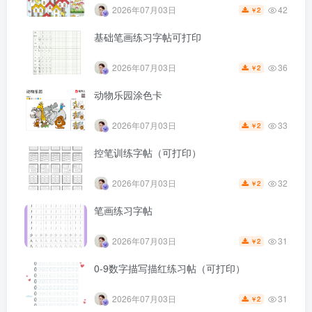
42
2026年07月03日
2
￥
基础笔画练习字帖可打印
36
2026年07月03日
2
￥
动物乐园涂色卡
第5页 / 共5页
已完成全部阅读，共
5
页
33
2026年07月03日
2
￥
控笔训练字帖（可打印）
文档主要内容
32
2026年07月03日
2
￥
文档类型：练习模板（可打印字帖）
笔画练习字帖
适用人群：3至6岁幼儿、家长、早教机构教师、幼儿园工作
者
31
2026年07月03日
2
￥
0-9数字描写描红练习帖（可打印）
文档核心内容：
本套练习模板以可爱卡通风格设计，包含四个循序渐进的控
31
2026年07月03日
2
￥