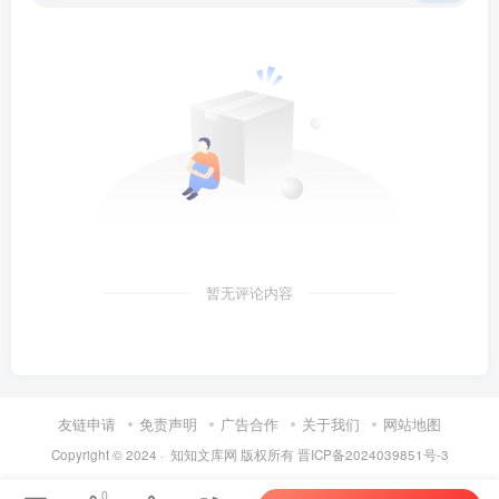
熟。控笔训练正是针对这些薄弱环节设计的专项练习，它不
同于枯燥的写字作业，而是通过有趣的线条游戏，让孩子在
重复描画中自然强化手指控制力。
这套可爱风幼儿控笔训练字帖共分为四个部分，难度逐
步提升。第一部分以短直线、折线为主，配合小动物图案，
引导孩子从起点描到终点，建立“起笔—运笔—收笔”的基本
概念。第二部分加入弧线和波浪线，要求孩子沿虚线匀速描
画，训练手腕的灵活转动。第三部分引入封闭图形（圆形、
暂无评论内容
三角形、方形），孩子需要一笔画完，这对视觉空间判断和
手部稳定性提出了更高要求。第四部分则是综合迷宫和连线
游戏，孩子必须在复杂路径中保持注意力，避免触碰边界，
从而显著提升专注时长。
友链申请
免责声明
广告合作
关于我们
网站地图
Copyright © 2024 ·
知知文库网
版权所有
晋ICP备2024039851号-3
所有练习页均采用黑白线条，避免彩色干扰，让孩子聚
0