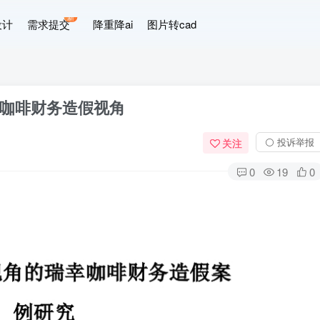
新
设计
需求提交
降重降ai
图片转cad
咖啡财务造假视角
⚪ 投诉举报
关注
0
19
0