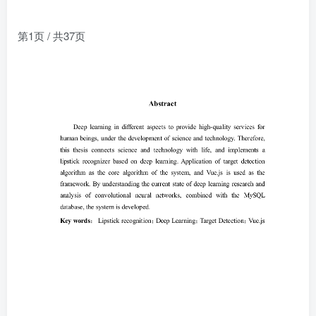
第1页 / 共37页