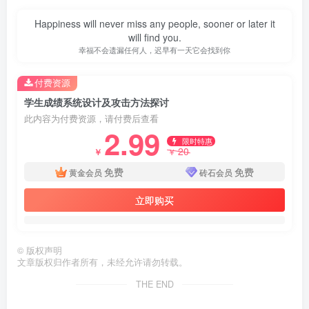
Happiness will never miss any people, sooner or later it
will find you.
幸福不会遗漏任何人，迟早有一天它会找到你
付费资源
学生成绩系统设计及攻击方法探讨
此内容为付费资源，请付费后查看
2.99
限时特惠
20
￥
￥
免费
免费
黄金会员
砖石会员
立即购买
©
版权声明
第3页 / 共44页
文章版权归作者所有，未经允许请勿转载。
THE END