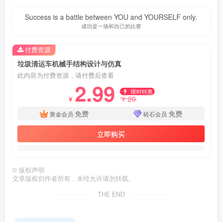
When we learn to treasure simple happiness then we will
be winners in life.
当我们懂得珍惜平凡的幸福时，就已经成了人生的赢家
付费资源
垃圾清运车机械手结构设计与仿真
此内容为付费资源，请付费后查看
2.99
限时特惠
20
￥
￥
免费
免费
黄金会员
砖石会员
立即购买
©
版权声明
第3页 / 共44页
文章版权归作者所有，未经允许请勿转载。
THE END