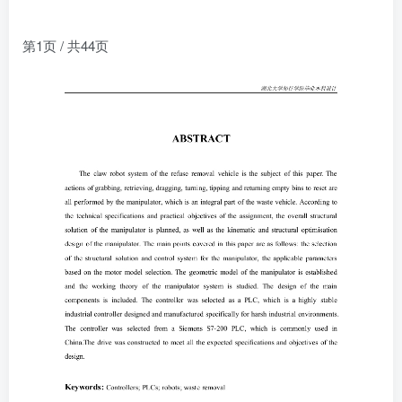
第1页 / 共44页