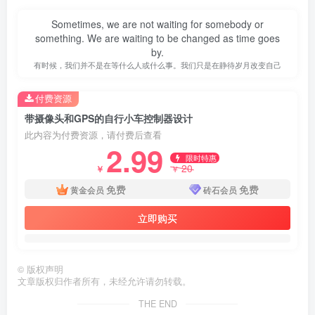
Sometimes, we are not waiting for somebody or
something. We are waiting to be changed as time goes
by.
有时候，我们并不是在等什么人或什么事。我们只是在静待岁月改变自己
付费资源
带摄像头和GPS的自行小车控制器设计
此内容为付费资源，请付费后查看
2.99
限时特惠
20
￥
￥
免费
免费
黄金会员
砖石会员
立即购买
第3页 / 共67页
©
版权声明
文章版权归作者所有，未经允许请勿转载。
THE END