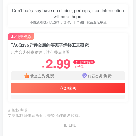
Don’t hurry say have no choice, perhaps, next intersection
will meet hope.
不要急着说别无选择，也许、下个路口就会遇见希望
付费资源
TA0Q235异种金属的等离子焊接工艺研究
此内容为付费资源，请付费后查看
2.99
限时特惠
20
￥
￥
免费
免费
黄金会员
砖石会员
立即购买
©
版权声明
第3页 / 共67页
文章版权归作者所有，未经允许请勿转载。
THE END