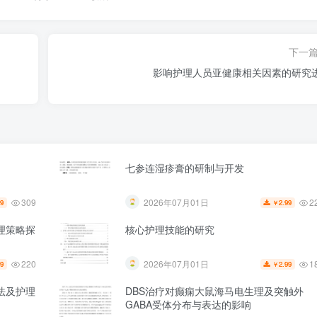
下一
影响护理人员亚健康相关因素的研究
七参连湿疹膏的研制与开发
309
2
2026年07月01日
99
2.99
￥
理策略探
核心护理技能的研究
220
1
2026年07月01日
99
2.99
￥
法及护理
DBS治疗对癫痫大鼠海马电生理及突触外
GABA受体分布与表达的影响