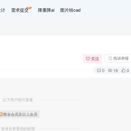
新
设计
需求提交
降重降ai
图片转cad
⚪ 投诉举报
关注
0
18
0
以下用户组可查看
黄金会员及以上会员
登录后查看我的权限