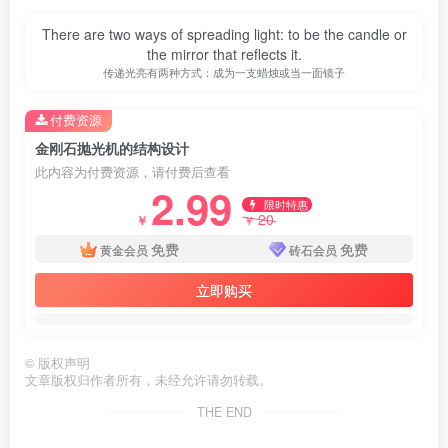
There are two ways of spreading light: to be the candle or
the mirror that reflects it.
传递光亮有两种方式：成为一支蜡烛或当一面镜子
付费资源
金刚石抛光机的结构设计
此内容为付费资源，请付费后查看
2.99
限时特惠
20
￥
￥
免费
免费
黄金会员
砖石会员
立即购买
©
版权声明
第3页 / 共119页
文章版权归作者所有，未经允许请勿转载。
THE END