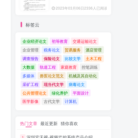
2023年03月06日
2336人已阅读
标签云
企业经济论文
初等教育
交通运输论文
企业管理
税务论文
贸易服务
酒店管理
调查报告
保险论文
比较文学
土木工程
大数据
轨道工程
家庭教育
控笔训练
多媒体
兽医论文范文
机械及其自动化
采矿工程
现当代文学
病毒论文
公共管理论文
绿化养护
平面设计
医学影像
古代文学
计算机
热门文章
最近更新
猜你喜欢
深圳宏天视-视频监控系统产品介绍
1