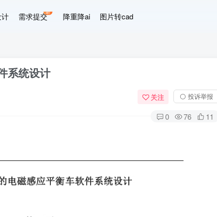
新
设计
需求提交
降重降ai
图片转cad
软件系统设计
⚪ 投诉举报
关注
0
76
11