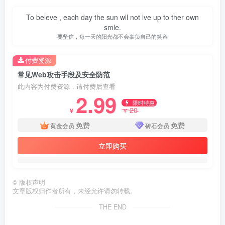
To beleve , each day the sun wll not lve up to ther own
smle.
要坚信，每一天的阳光都不会辜负自己的笑容
付费资源
常见Web攻击手段及安全防范
此内容为付费资源，请付费后查看
2.99
限时特惠
20
￥
￥
免费
免费
黄金会员
砖石会员
立即购买
©
版权声明
第3页 / 共43页
文章版权归作者所有，未经允许请勿转载。
THE END