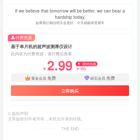
If we believe that tomorrow will be better, we can bear a
hardship today.
如果我们相信明天会更好，今天就能承受艰辛
付费资源
基于单片机的超声波测厚仪设计
此内容为付费资源，请付费后查看
2.99
限时特惠
20
￥
￥
免费
免费
黄金会员
砖石会员
立即购买
©
版权声明
第3页 / 共48页
文章版权归作者所有，未经允许请勿转载。
THE END