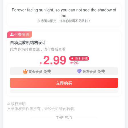
Forever facing sunlight, so you can not see the shadow of
the.
永远面向阳光，这样你就看不见阴影了
付费资源
自动点胶机结构设计
此内容为付费资源，请付费后查看
2.99
限时特惠
20
￥
￥
免费
免费
黄金会员
砖石会员
立即购买
©
版权声明
第3页 / 共26页
文章版权归作者所有，未经允许请勿转载。
THE END