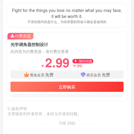
Fight for the things you love no matter what you may face,
it will be worth it.
不管你面对的是什么，为你所爱的而奋斗都会是值得的
付费资源
光学调角器控制设计
此内容为付费资源，请付费后查看
2.99
限时特惠
20
￥
￥
免费
免费
黄金会员
砖石会员
立即购买
©
版权声明
第3页 / 共33页
文章版权归作者所有，未经允许请勿转载。
THE END