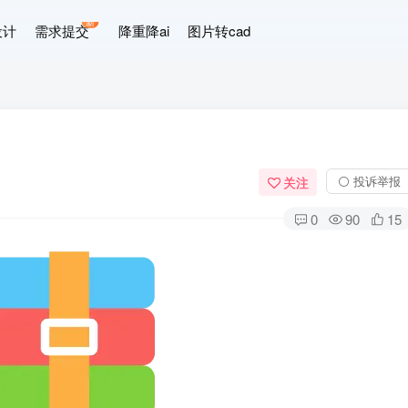
新
设计
需求提交
降重降ai
图片转cad
⚪ 投诉举报
关注
0
90
15