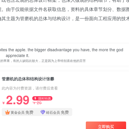
程。由于仅能依据文件名获取信息，资料的具体章节划分、数据
确其主题为管磨机的总体与结构设计，是一份面向工程应用的技
 bites the apple. the bigger disadvantage you have, the more the god
appreciate it.
过的苹果，有的人缺陷比较大，正是因为上帝特别喜欢他的芬芳
管磨机的总体和结构设计张攀
此内容为付费资源，请付费后查看
2.99
限时特惠
20
￥
￥
免费
免费
黄金会员
砖石会员
立即购买