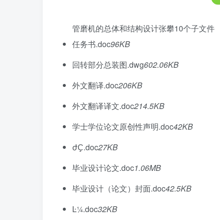
管磨机的总体和结构设计张攀
10个子文件
任务书.doc
96KB
回转部分总装图.dwg
602.06KB
外文翻译.doc
206KB
外文翻译译文.doc
214.5KB
学士学位论文原创性声明.doc
42KB
ժҪ.doc
27KB
毕业设计论文.doc
1.06MB
毕业设计（论文）封面.doc
42.5KB
Ŀ¼.doc
32KB