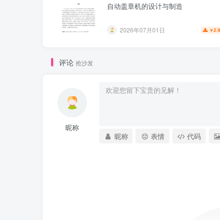
自动盖章机的设计与制造
2026年07月01日
2.
￥
评论
抢沙发
昵称
昵称
表情
代码