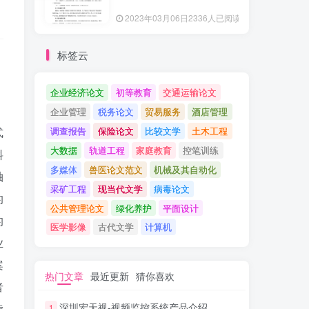
2023年03月06日
2336人已阅读
标签云
企业经济论文
初等教育
交通运输论文
，
企业管理
税务论文
贸易服务
酒店管理
式
调查报告
保险论文
比较文学
土木工程
大数据
轨道工程
家庭教育
控笔训练
料
多媒体
兽医论文范文
机械及其自动化
轴
采矿工程
现当代文学
病毒论文
的
公共管理论文
绿化养护
平面设计
的
医学影像
古代文学
计算机
业
案
热门文章
最近更新
猜你喜欢
者
深圳宏天视-视频监控系统产品介绍
读
1