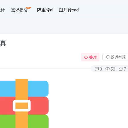
新
设计
需求提交
降重降ai
图片转cad
真
⚪ 投诉举报
关注
0
53
7