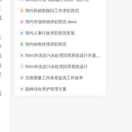
二
简约风销售顾问工作求职简历
2
成
简约市场营销求职简历.docx
3
）
简约人事行政求职简历套装
4
之
简约销售经理求职简历
5
分
也
50m3h洗浴污水处理回用系统设计开题报告
6
如
50m3h洗浴污水处理回用系统设计
7
安
完善测量工作体系提高工作效率
8
园林绿化养护管理方案
9
适