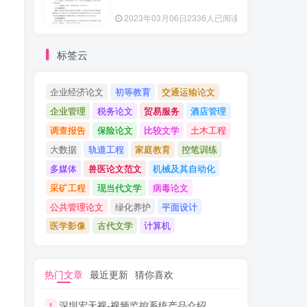
2023年03月06日
2336人已阅读
标签云
企业经济论文
初等教育
交通运输论文
企业管理
税务论文
贸易服务
酒店管理
调查报告
保险论文
比较文学
土木工程
大数据
轨道工程
家庭教育
控笔训练
多媒体
兽医论文范文
机械及其自动化
采矿工程
现当代文学
病毒论文
公共管理论文
绿化养护
平面设计
医学影像
古代文学
计算机
热门文章
最近更新
猜你喜欢
深圳宏天视-视频监控系统产品介绍
1