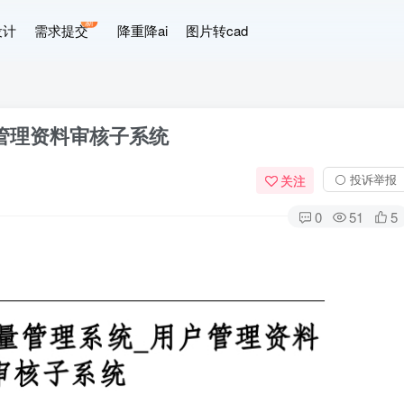
新
设计
需求提交
降重降ai
图片转cad
管理资料审核子系统
⚪ 投诉举报
关注
0
51
5