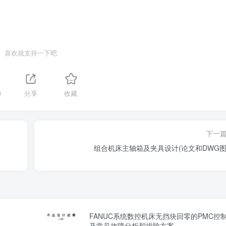
喜欢就支持一下吧
0
分享
收藏
下一
组合机床主轴箱及夹具设计(论文和DWG图
FANUC系统数控机床无挡块回零的PMC控
及常见故障分析和排除方案