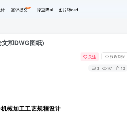
新
设计
需求提交
降重降ai
图片转cad
文和DWG图纸)
⚪ 投诉举报
关注
0
97
10