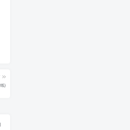
篇
纸)
制