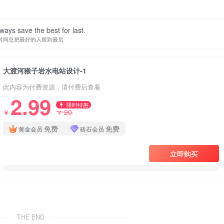
ways save the best for last.
时间总把最好的人留到最后
大渡河猴子岩水电站设计-1
此内容为付费资源，请付费后查看
2.99
限时特惠
20
￥
￥
免费
免费
黄金会员
砖石会员
立即购买
THE END