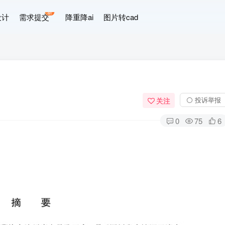
新
设计
需求提交
降重降ai
图片转cad
⚪ 投诉举报
关注
0
75
6