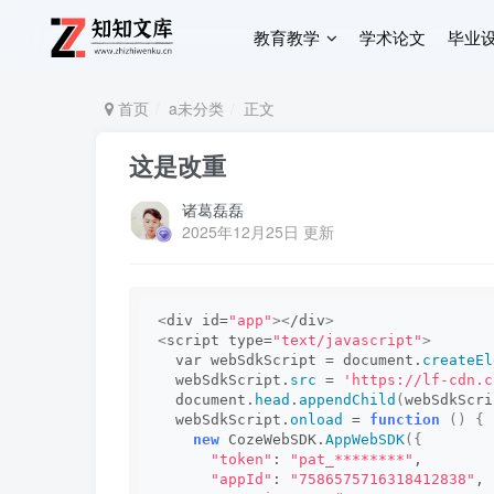
教育教学
学术论文
毕业
首页
a未分类
正文
这是改重
诸葛磊磊
2025年12月25日 更新
<
div id=
"app"
><
/div
>
<
script type=
"text/javascript"
>
  var webSdkScript = document.
createEl
  webSdkScript.
src
 = 
'https://lf-cdn.c
  document.
head
.
appendChild
(
webSdkScri
  webSdkScript.
onload
 = 
function
()
{
new
 CozeWebSDK.
AppWebSDK
({
"token"
: 
"pat_********"
,
"appId"
: 
"7586575716318412838"
,