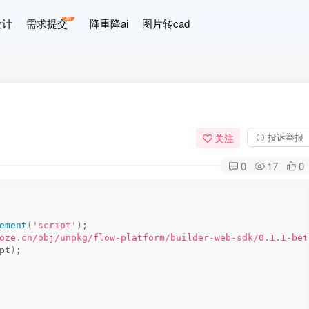
新
设计
需求提交
降重降ai
图片转cad
⚪ 投诉举报
关注
0
17
0
ement
(
'script'
)
;
oze.cn/obj/unpkg/flow-platform/builder-web-sdk/0.1.1-bet
pt
)
;