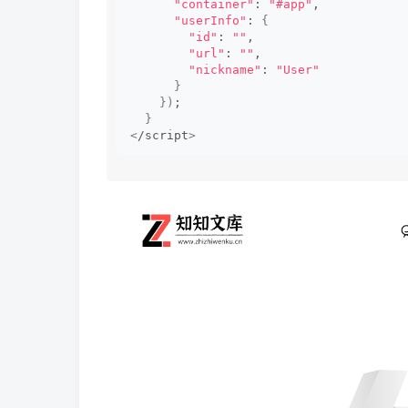
"container"
: 
"#app"
,
"userInfo"
: 
{
"id"
: 
""
,
"url"
: 
""
,
"nickname"
: 
"User"
}
})
;
}
<
/script
>