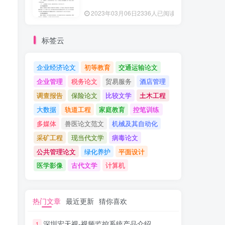
2023年03月06日
2336人已阅读
标签云
企业经济论文
初等教育
交通运输论文
企业管理
税务论文
贸易服务
酒店管理
调查报告
保险论文
比较文学
土木工程
大数据
轨道工程
家庭教育
控笔训练
多媒体
兽医论文范文
机械及其自动化
采矿工程
现当代文学
病毒论文
公共管理论文
绿化养护
平面设计
医学影像
古代文学
计算机
热门文章
最近更新
猜你喜欢
深圳宏天视-视频监控系统产品介绍
1