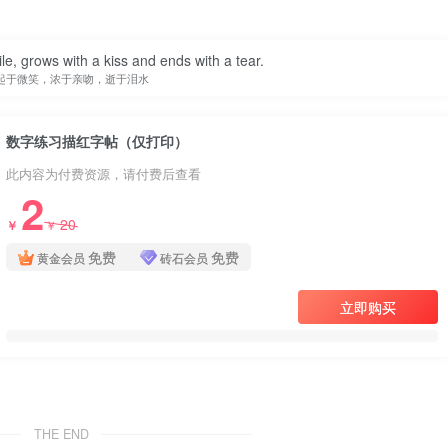
。这种分层设计符合儿童认知规律：先模仿轮廓，再尝试独立。
le, grows with a kiss and ends with a tear.
身，而是练习序号，帮助使用者按顺序完成，避免跳页或遗漏。整
起于微笑，浓于亲吻，逝于泪水
够行间距，便于儿童握笔操作。
数字练习描红字帖（仅打印）
长可每日打印一页，作为10分钟书写作业；在学校里，教师可
此内容为付费资源，请付费后查看
机构中，可用于数字书写专项课的配套素材。由于仅需打印，无
2
居家隔离期间的自主学习。
20
￥
￥
免费
免费
黄金会员
砖石会员
察数字结构，再用铅笔沿虚线描红，最后在空白格中独立书写。
对称的形态。家长或教师应及时反馈，指出笔画起落位置、倾斜
立即购买
导设计，有效解决了儿童数字书写中的常见问题。核心价值在于
THE END
实现即打即用。建议使用者每天练习一页，持续两周即可看到明