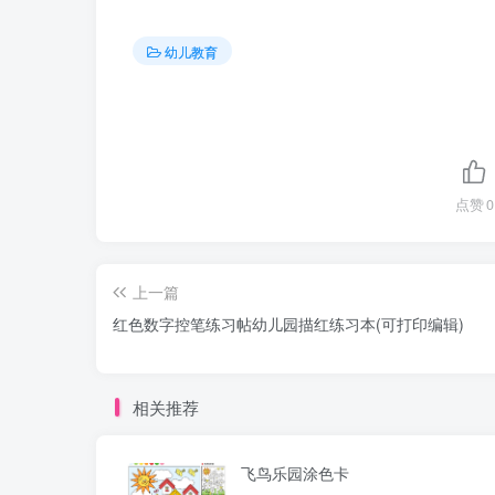
显进步。对于书写困难儿童，可放大打印或增
幼儿教育
文档评价：
该字帖设计简洁实用，无冗余装饰，聚焦书写
是未包含数字7的单独强化（OCR中未出现）
点赞
0
使用建议：
1. 打印时选择80g以上纸张，避免墨水渗透。
2. 使用HB铅笔描红，便于擦除重写。
上一篇
3. 每完成一行，暂停检查，纠正错误后再继续
红色数字控笔练习帖幼儿园描红练习本(可打印编辑)
4. 可将字帖裁剪成单张，按数字顺序装订成册
5. 配合数字儿歌或手指操，提升练习趣味性。
相关推荐
飞鸟乐园涂色卡