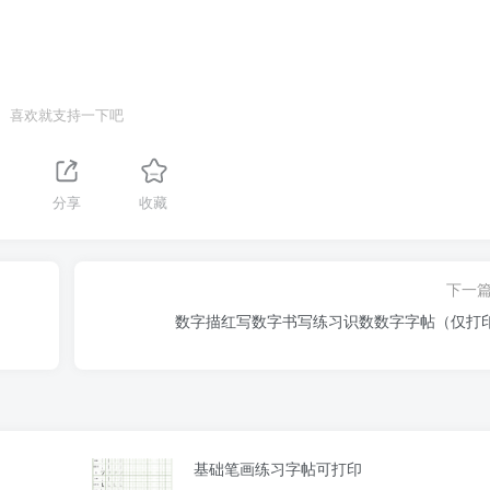
加描红次数。
喜欢就支持一下吧
训练本身。重复练习策略科学合理，符合技能习得规律。唯一不
，但整体覆盖全面，适合作为基础入门材料。
分享
收藏
下一
。
数字描红写数字书写练习识数数字字帖（仅打
。
基础笔画练习字帖可打印