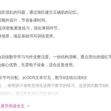
、间距混乱的问题，通过描红建立正确肌肉记忆。
无需额外设计，节省备课时间。
，提供密集重复练习，强化薄弱环节。
多种场景，满足基础书写训练需求。
响后续数学学习与作业整洁度。一份结构清晰、重点突出的描红
为核心优势，无需电子设备，适合反复使用。
非平均分配。从OCR文本可见，数字8连续出现9次
0000），表明设计者有意强化这两个数字的练习。这是因为数字8的
圆或缺口，通过重复描红可快速纠正。
展开阅读全文
合的方式。双线描红提供内外两条轮廓线，引导书写者控制笔画粗