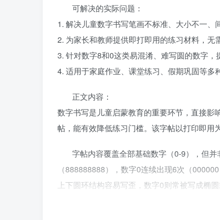
可解决的实际问题：
1. 解决儿童数字书写笔画不标准、大小不一
2. 为家长和教师提供即打即用的练习材料，
3. 针对数字8和0这类易混淆、难写圆的数字
4. 适用于家庭作业、课堂练习、假期巩固等
正文内容：
数字书写是儿童启蒙教育的重要环节，直接影
帖，能有效降低练习门槛。该字帖以打印即用
字帖内容覆盖全部基础数字（0-9），但并
（888888888），数字0连续出现6次（00
上下圆环结构容易写歪，数字0则常被写成椭
字帖采用双线描红（双Q）与单线描红结