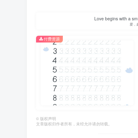
细与位置；单线描红则用于巩固独立书写能力
Love begins with a smi
此外，字帖中出现的“●001”并非数字本
爱，
排版采用A4纸张标准，字体大小适中，留有足
付费资源
该字帖的适用场景非常广泛。在家庭中，家
其作为课堂热身练习或课后巩固材料；在培训
网络或软件，特别适合资源有限的乡村学校或
使用该字帖时，建议遵循以下步骤：先观
于数字8和0，可重点重复练习，直至写出圆润
角度等细节。
结论与建议：
©
版权声明
文章版权归作者所有，未经允许请勿转载。
该数字描红字帖通过针对性重复练习与双线引
强化易错数字（8和0）、提供分层描红模板、