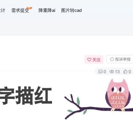
新
设计
需求提交
降重降ai
图片转cad
⚪ 投诉举报
关注
0
13
0