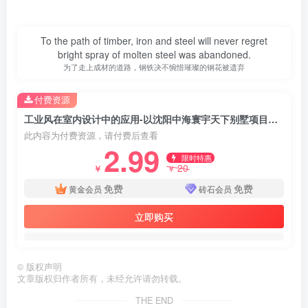
To the path of timber, iron and steel will never regret
bright spray of molten steel was abandoned.
为了走上成材的道路，钢铁决不惋惜璀璨的钢花被遗弃
付费资源
工业风在室内设计中的应用-以沈阳中海寰宇天下别墅项目为例
此内容为付费资源，请付费后查看
2.99
限时特惠
20
￥
￥
免费
免费
黄金会员
砖石会员
立即购买
©
版权声明
第3页 / 共17页
文章版权归作者所有，未经允许请勿转载。
THE END