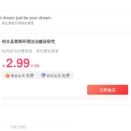
et dream just be your dream.
别让梦想只停留在梦里
邻水县营商环境法治建设研究
此内容为付费资源，请付费后查看
2.99
20
￥
￥
免费
免费
黄金会员
砖石会员
立即购买
THE END