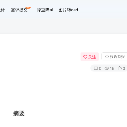
新
设计
需求提交
降重降ai
图片转cad
⚪ 投诉举报
关注
0
15
0