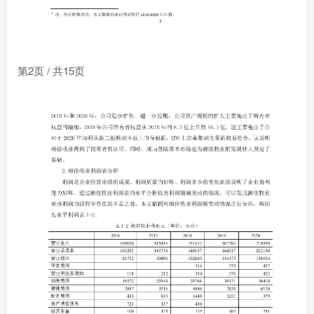
第2页 / 共15页