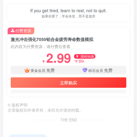
If you get tired, learn to rest, not to quit.
如果你累了，学会休息，而不是放弃
付费资源
激光冲击强化7050铝合金疲劳寿命数值模拟
此内容为付费资源，请付费后查看
2.99
限时特惠
20
￥
￥
免费
免费
黄金会员
砖石会员
立即购买
©
版权声明
文章版权归作者所有，未经允许请勿转载。
第3页 / 共70页
THE END