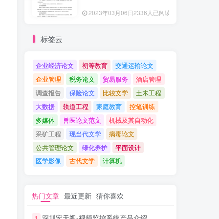
2023年03月06日
2336人已阅读
标签云
企业经济论文
初等教育
交通运输论文
企业管理
税务论文
贸易服务
酒店管理
调查报告
保险论文
比较文学
土木工程
大数据
轨道工程
家庭教育
控笔训练
多媒体
兽医论文范文
机械及其自动化
采矿工程
现当代文学
病毒论文
公共管理论文
绿化养护
平面设计
医学影像
古代文学
计算机
热门文章
最近更新
猜你喜欢
深圳宏天视-视频监控系统产品介绍
1