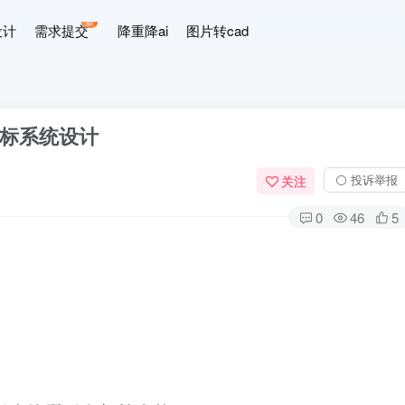
新
设计
需求提交
降重降ai
图片转cad
标系统设计
⚪ 投诉举报
关注
0
46
5