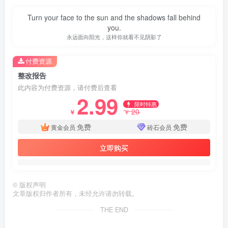
结论：通过快速响应、全面排查、人工审核与技术过滤相结
合的方式，可有效降低网站安全风险。关键数据：整改启动
Turn your face to the sun and the shadows fall behind
you.
时间为通知次日（4月13日），排查范围覆盖全部网站内
永远面向阳光，这样你就看不见阴影了
容。建议其他企业参照此流程，建立常态化安全巡检机制，
付费资源
并保留整改记录以备核查。
整改报告
报告末尾由网站负责人及法人代表签字（章），具备正
此内容为付费资源，请付费后查看
2.99
式效力，可作为安全合规存档材料。
限时特惠
20
￥
￥
免费
免费
黄金会员
砖石会员
立即购买
©
版权声明
文章版权归作者所有，未经允许请勿转载。
THE END