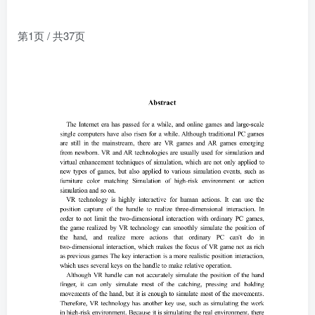
第1页 / 共37页