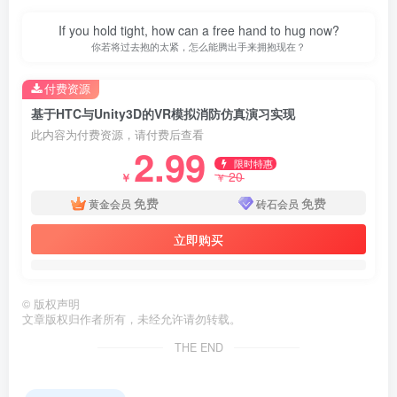
If you hold tight, how can a free hand to hug now?
你若将过去抱的太紧，怎么能腾出手来拥抱现在？
付费资源
基于HTC与Unity3D的VR模拟消防仿真演习实现
此内容为付费资源，请付费后查看
2.99
限时特惠
20
￥
￥
免费
免费
黄金会员
砖石会员
立即购买
©
版权声明
文章版权归作者所有，未经允许请勿转载。
第3页 / 共37页
THE END