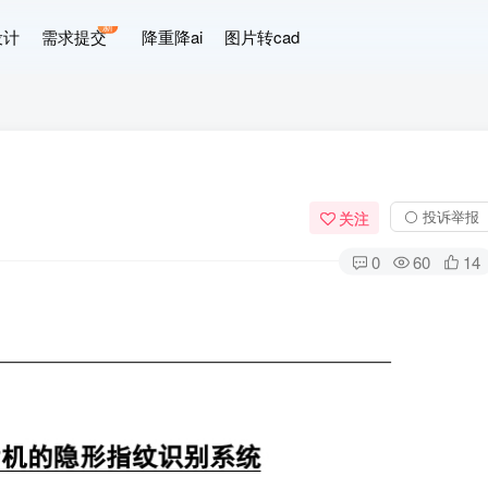
新
设计
需求提交
降重降ai
图片转cad
⚪ 投诉举报
关注
0
60
14