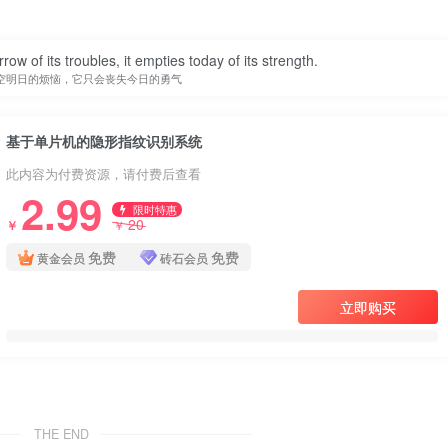
w of its troubles, it empties today of its strength.
空明日的烦恼，它只会丧失今日的勇气
基于单片机的隐形指纹识别系统
此内容为付费资源，请付费后查看
2.99
限时特惠
20
￥
￥
免费
免费
黄金会员
砖石会员
立即购买
THE END