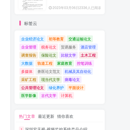
2023年03月06日
2336人已阅读
标签云
企业经济论文
初等教育
交通运输论文
企业管理
税务论文
贸易服务
酒店管理
调查报告
保险论文
比较文学
土木工程
大数据
轨道工程
家庭教育
控笔训练
多媒体
兽医论文范文
机械及其自动化
采矿工程
现当代文学
病毒论文
公共管理论文
绿化养护
平面设计
医学影像
古代文学
计算机
热门文章
最近更新
猜你喜欢
深圳宏天视-视频监控系统产品介绍
1