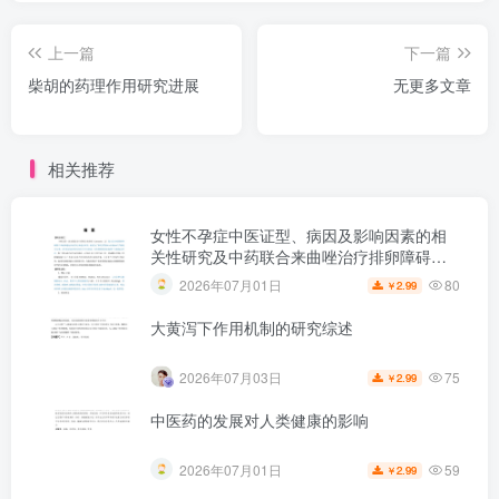
上一篇
下一篇
柴胡的药理作用研究进展
无更多文章
相关推荐
女性不孕症中医证型、病因及影响因素的相
关性研究及中药联合来曲唑治疗排卵障碍性
不孕症的Meta分析
80
2026年07月01日
2.99
￥
大黄泻下作用机制的研究综述
75
2026年07月03日
2.99
￥
中医药的发展对人类健康的影响
59
2026年07月01日
2.99
￥