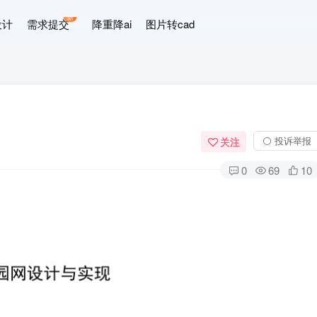
新
设计
需求提交
降重降ai
图片转cad
⚪ 投诉举报
关注
0
69
10