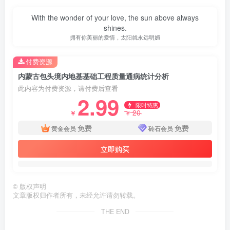
With the wonder of your love, the sun above always
shines.
拥有你美丽的爱情，太阳就永远明媚
付费资源
内蒙古包头境内地基基础工程质量通病统计分析
此内容为付费资源，请付费后查看
2.99
限时特惠
20
￥
￥
免费
免费
黄金会员
砖石会员
立即购买
©
版权声明
第3页 / 共19页
文章版权归作者所有，未经允许请勿转载。
THE END