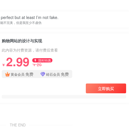
perfect but at least I’m not fake.
可能不完美，但是我至少不虚伪
购物网站的设计与实现
此内容为付费资源，请付费后查看
2.99
限时特惠
20
￥
￥
免费
免费
黄金会员
砖石会员
立即购买
THE END