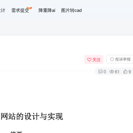
新
设计
需求提交
降重降ai
图片转cad
⚪ 投诉举报
关注
0
61
9