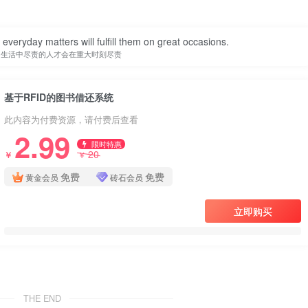
in everyday matters will fulfill them on great occasions.
常生活中尽责的人才会在重大时刻尽责
基于RFID的图书借还系统
此内容为付费资源，请付费后查看
2.99
限时特惠
20
￥
￥
免费
免费
黄金会员
砖石会员
立即购买
THE END