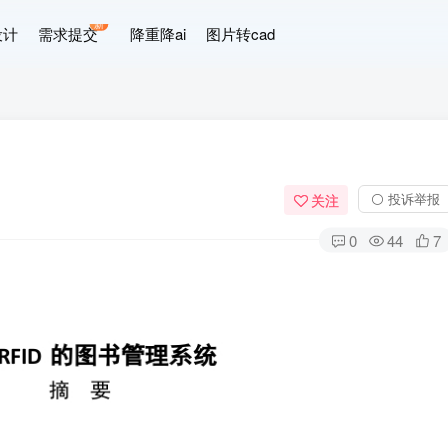
新
设计
需求提交
降重降ai
图片转cad
⚪ 投诉举报
关注
0
44
7