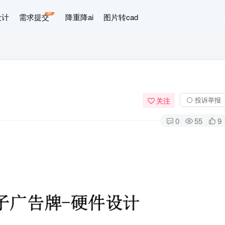
新
设计
需求提交
降重降ai
图片转cad
⚪ 投诉举报
关注
0
55
9