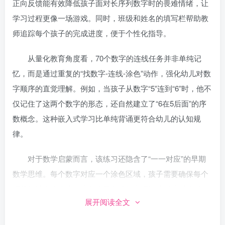
正向反馈能有效降低孩子面对长序列数字时的畏难情绪，让
学习过程更像一场游戏。同时，班级和姓名的填写栏帮助教
师追踪每个孩子的完成进度，便于个性化指导。
从量化教育角度看，70个数字的连线任务并非单纯记
忆，而是通过重复的“找数字-连线-涂色”动作，强化幼儿对数
字顺序的直觉理解。例如，当孩子从数字“5”连到“6”时，他不
仅记住了这两个数字的形态，还自然建立了“6在5后面”的序
数概念。这种嵌入式学习比单纯背诵更符合幼儿的认知规
律。
对于数学启蒙而言，该练习还隐含了“一一对应”的早期
数学思维。每个数字对应一个涂色区域，孩子需要确保每个
环节都被正确连接，这相当于在操作中理解“每个数字代表一
展开阅读全文
个位置”。此外，涂色环节锻炼了手部精细动作，为后续书写
数字打下基础。