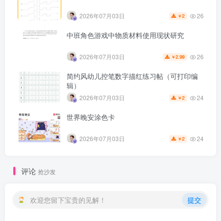
26
2026年07月03日
2
￥
中班角色游戏中物质材料使用现状研究
26
2026年07月03日
2.99
￥
简约风幼儿控笔数字描红练习帖（可打印编
辑）
24
2026年07月03日
2
￥
世界晚安涂色卡
24
2026年07月03日
2
￥
评论
抢沙发
欢迎您留下宝贵的见解！
提交