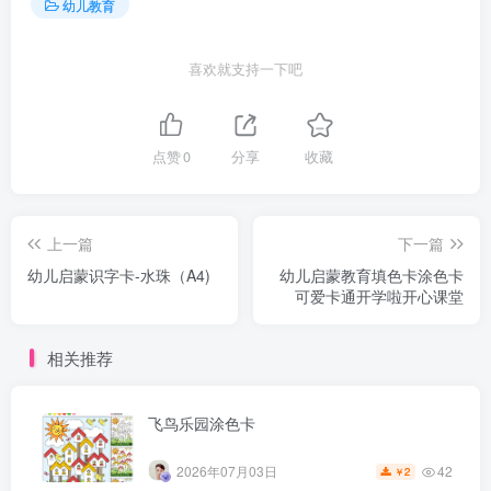
幼儿教育
使用建议：
喜欢就支持一下吧
1. 打印后建议使用彩色铅笔或蜡笔涂色，避免水彩笔渗透纸
张。
2. 可配合数字儿歌或手指操，在连线前先带领孩子大声朗读
点赞
0
分享
收藏
数字1-70，建立听觉与视觉的双重关联。
3. 完成练习后，将作品张贴在教室或家庭展示区，增强孩子
上一篇
下一篇
的成就感。
幼儿启蒙识字卡-水珠（A4)
幼儿启蒙教育填色卡涂色卡
可爱卡通开学啦开心课堂
相关推荐
飞鸟乐园涂色卡
42
2026年07月03日
2
￥