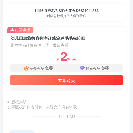
Time always save the best for last.
结论与建议：
时间总把最好的人留到最后
该练习通过毛毛虫数字连线涂鸦，将数字1-70的序列认知、
手眼协调训练与正向激励有机结合，是幼儿园数学启蒙的有
付费资源
效工具。建议教师或家长在使用时，先引导孩子观察毛毛虫
幼儿园启蒙教育数字连线涂鸦毛毛虫绘画
此内容为付费资源，请付费后查看
的整体形态，再逐步完成连线；对于年龄较小的幼儿（3-4
2
岁），可先完成1-20的数字连线，分阶段推进。完成全部连
20
￥
￥
线后，鼓励孩子讲述自己画的毛毛虫故事，进一步巩固数字
免费
免费
黄金会员
砖石会员
顺序与语言表达能力。
立即购买
文档评价：
该模板设计简洁，重点突出，既保留了传统数字连线的教学
©
版权声明
功能，又通过毛毛虫形象和鼓励语提升了趣味性。其70个数
文章版权归作者所有，未经允许请勿转载。
字的容量适中，既不会因数量过少而缺乏挑战，也不会因过
THE END
多导致幼儿疲劳，适合作为幼儿园中班或大班的课堂练习材
料。