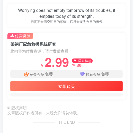
Worrying does not empty tomorrow of its troubles, it
empties today of its strength.
担忧不会清空明日的烦恼，它只会丧失今日的勇气
付费资源
某钢厂应急救援系统研究
此内容为付费资源，请付费后查看
2.99
限时特惠
20
￥
￥
免费
免费
黄金会员
砖石会员
立即购买
©
版权声明
第3页 / 共42页
文章版权归作者所有，未经允许请勿转载。
THE END